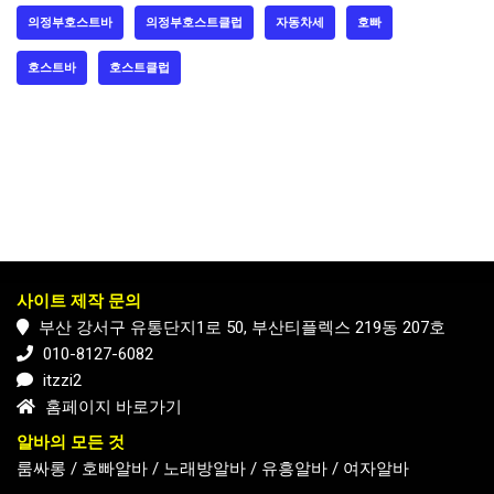
의정부호스트바
의정부호스트클럽
자동차세
호빠
호스트바
호스트클럽
사이트 제작 문의
부산 강서구 유통단지1로 50, 부산티플렉스 219동 207호
010-8127-6082
itzzi2
홈페이지 바로가기
알바의 모든 것
룸싸롱
/
호빠알바
/
노래방알바
/
유흥알바
/
여자알바