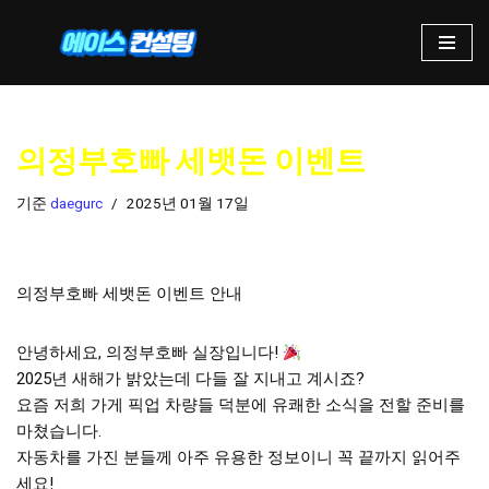
콘
텐
츠
로
의정부호빠 세뱃돈 이벤트
건
너
기준
daegurc
2025년 01월 17일
뛰
기
의정부호빠 세뱃돈 이벤트 안내
안녕하세요, 의정부호빠 실장입니다!
2025년 새해가 밝았는데 다들 잘 지내고 계시죠?
요즘 저희 가게 픽업 차량들 덕분에 유쾌한 소식을 전할 준비를
마쳤습니다.
자동차를 가진 분들께 아주 유용한 정보이니 꼭 끝까지 읽어주
세요!