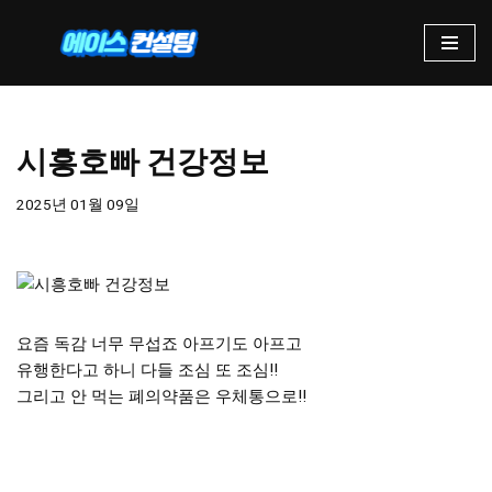
콘
텐
츠
로
시흥호빠 건강정보
건
너
2025년 01월 09일
뛰
기
요즘 독감 너무 무섭죠 아프기도 아프고
유행한다고 하니 다들 조심 또 조심!!
그리고 안 먹는 폐의약품은 우체통으로!!