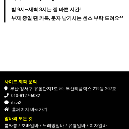
밤 9시~새벽 3시는 젤 바쁜 시간!
부재 중일 땐 카톡, 문자 남기시는 센스 부탁 드려요^^
사이트 제작 문의
부산 강서구 유통단지1로 50, 부산티플렉스 219동 207호
010-8127-6082
itzzi2
홈페이지 바로가기
알바의 모든 것
룸싸롱
/
호빠알바
/
노래방알바
/
유흥알바
/
여자알바