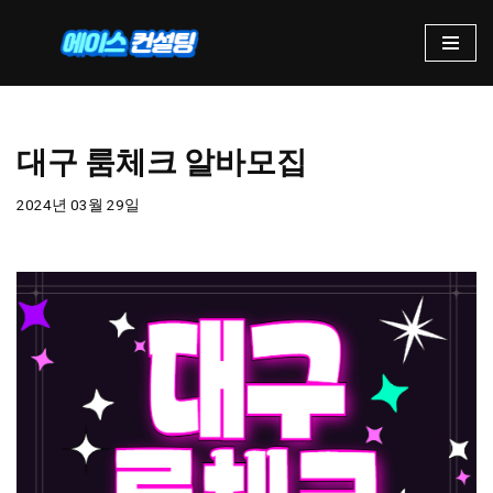
콘
텐
츠
로
대구 룸체크 알바모집
건
너
2024년 03월 29일
뛰
기