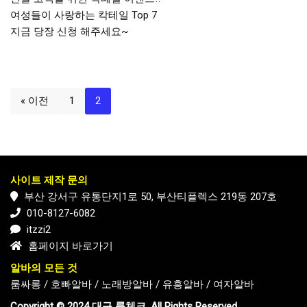
여성들이 사랑하는 칵테일 Top 7
지금 당장 신청 해주세요~
« 이전
1
2
사이트 제작 문의
부산 강서구 유통단지1로 50, 부산티플렉스 219동 207호
010-8127-6082
itzzi2
홈페이지 바로가기
알바의 모든 것
룸싸롱
/
호빠알바
/
노래방알바
/
유흥알바
/
여자알바
Copyright © 2024 대구 룸체크. All Rights Reserved.