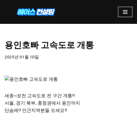
콘
텐
츠
로
용인호빠 고속도로 개통
건
너
2025년 01월 10일
뛰
기
세종~포천 고속도로 전 구간 개통!!
서울, 경기 북부, 충청권에서 용인까지
단숨에!! 인근지역분들 오세요!!