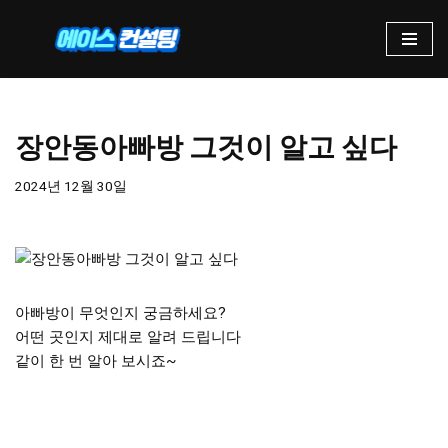
콘
텐
츠
로
장안동아빠방 그것이 알고 싶다
건
너
2024년 12월 30일
뛰
기
아빠방이 무엇인지 궁금하세요?
어떤 곳인지 제대로 알려 드립니다
같이 한 번 알아 보시죠~